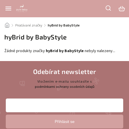
/
Prodávané značky
/
hyBrid by BabyStyle
hyBrid by BabyStyle
Žádné produkty značky
hyBrid by BabyStyle
nebyly nalezeny...
Odebírat newsletter
Vložením e-mailu souhlasíte s
podmínkami ochrany osobních údajů
Přihlásit se