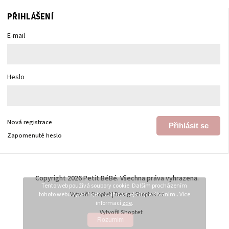
PŘIHLÁŠENÍ
E-mail
Heslo
Nová registrace
Přihlásit se
Zapomenuté heslo
Copyright 2026
Petit BéBé
. Všechna práva vyhrazena.
Tento web používá soubory cookie. Dalším procházením
tohoto webu vyjadřujete souhlas s jejich používáním.. Více
Vytvořil
Shoptet
| Design
Shoptak.cz
informací
zde
.
Vytvořil Shoptet
Rozumím