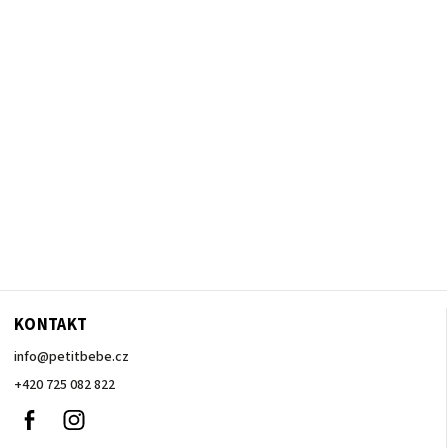
KONTAKT
info
@
petitbebe.cz
+420 725 082 822
Facebook
Instagram