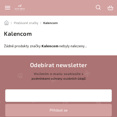
/
Prodávané značky
/
Kalencom
Kalencom
Žádné produkty značky
Kalencom
nebyly nalezeny...
Odebírat newsletter
Vložením e-mailu souhlasíte s
podmínkami ochrany osobních údajů
Přihlásit se