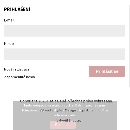
PŘIHLÁŠENÍ
E-mail
Heslo
Nová registrace
Přihlásit se
Zapomenuté heslo
Copyright 2026
Petit BéBé
. Všechna práva vyhrazena.
Tento web používá soubory cookie. Dalším procházením
tohoto webu vyjadřujete souhlas s jejich používáním.. Více
Vytvořil
Shoptet
| Design
Shoptak.cz
informací
zde
.
Vytvořil Shoptet
Rozumím