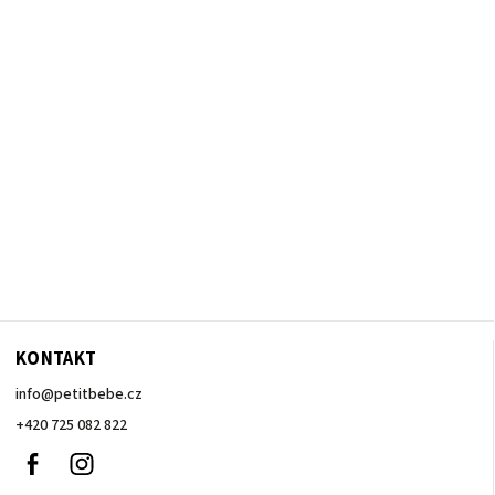
KONTAKT
info
@
petitbebe.cz
+420 725 082 822
Facebook
Instagram