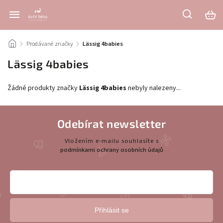
/
Prodávané značky
/
Lässig 4babies
Lässig 4babies
Žádné produkty značky
Lässig 4babies
nebyly nalezeny...
Odebírat newsletter
Vložením e-mailu souhlasíte s
podmínkami ochrany osobních údajů
Přihlásit se