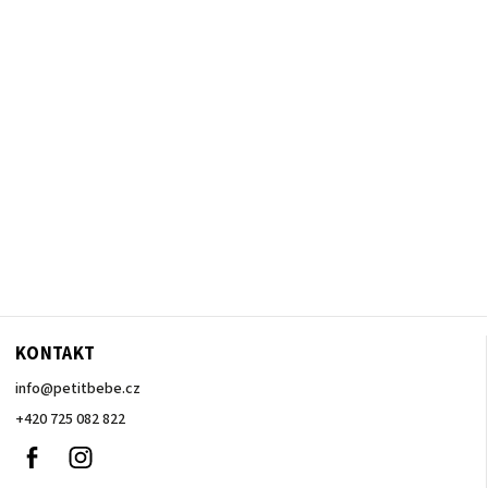
KONTAKT
info
@
petitbebe.cz
+420 725 082 822
Facebook
Instagram