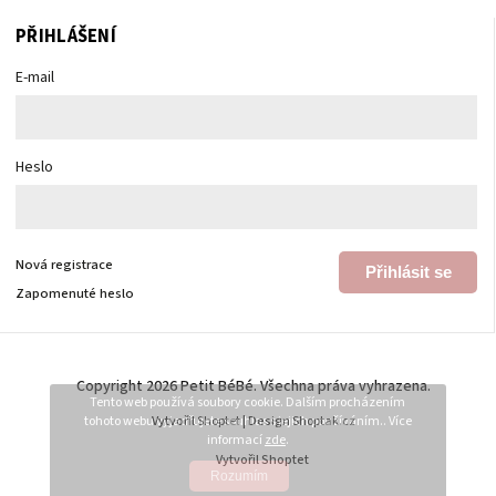
PŘIHLÁŠENÍ
E-mail
Heslo
Nová registrace
Přihlásit se
Zapomenuté heslo
Copyright 2026
Petit BéBé
. Všechna práva vyhrazena.
Tento web používá soubory cookie. Dalším procházením
tohoto webu vyjadřujete souhlas s jejich používáním.. Více
Vytvořil
Shoptet
| Design
Shoptak.cz
informací
zde
.
Vytvořil Shoptet
Rozumím