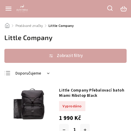
/
Prodávané značky
/
Little Company
Little Company
Doporučujeme
Nejlevnější
Little Company Přebalovací batoh
Nejdražší
Miami Ribstop Black
Nejprodávanější
Vyprodáno
Abecedně
1 990 Kč