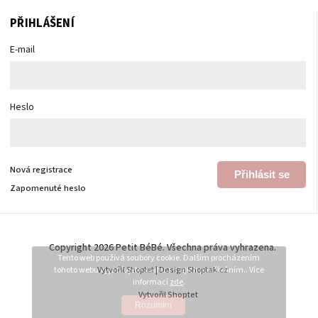
PŘIHLÁŠENÍ
E-mail
Heslo
Nová registrace
Přihlásit se
Zapomenuté heslo
Copyright 2026
Petit BéBé
. Všechna práva vyhrazena.
Tento web používá soubory cookie. Dalším procházením
tohoto webu vyjadřujete souhlas s jejich používáním.. Více
Vytvořil
Shoptet
| Design
Shoptak.cz
informací
zde
.
Vytvořil Shoptet
Rozumím