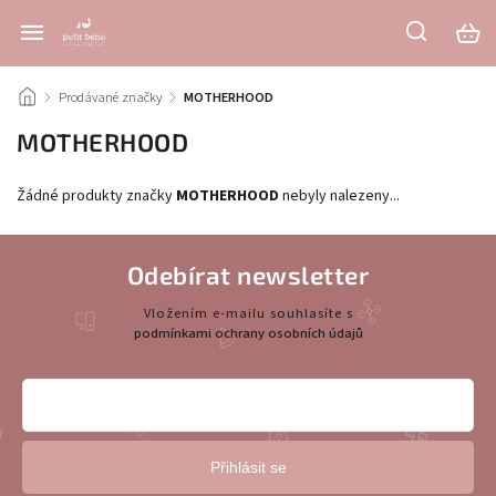
/
Prodávané značky
/
MOTHERHOOD
MOTHERHOOD
Žádné produkty značky
MOTHERHOOD
nebyly nalezeny...
Odebírat newsletter
Vložením e-mailu souhlasíte s
podmínkami ochrany osobních údajů
Přihlásit se