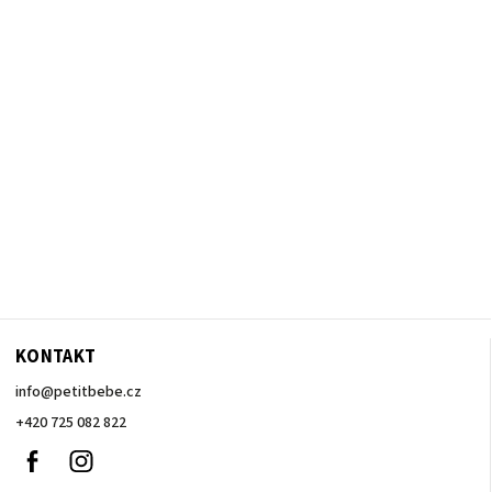
KONTAKT
info
@
petitbebe.cz
+420 725 082 822
Facebook
Instagram