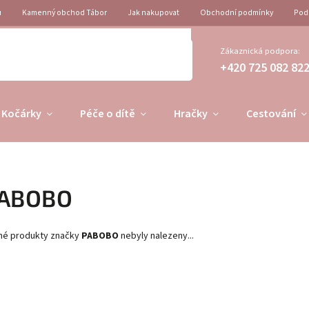
u
Kamenný obchod Tábor
Jak nakupovat
Obchodní podmínky
Pod
Zákaznická podpora:
+420 725 082 82
Kočárky
Péče o dítě
Hračky
Cestování
ABOBO
né produkty značky
PABOBO
nebyly nalezeny...