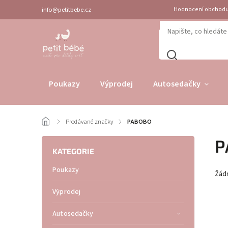
info@petitbebe.cz
Hodnocení obchod
Poukazy
Výprodej
Autosedačky
/
Prodávané značky
/
PABOBO
P
KATEGORIE
Poukazy
Žád
Výprodej
Autosedačky