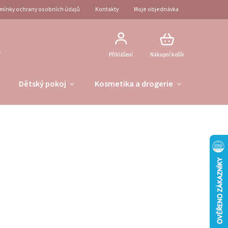
mínky ochrany osobních údajů
Kontakty
Moje objednávka
2
Přihlášení
Nákupní košík
Dětský pokoj
Kosmetika a drogerie
Obleče