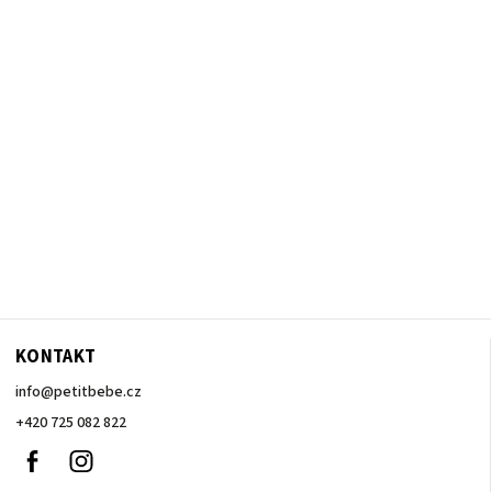
KONTAKT
info
@
petitbebe.cz
+420 725 082 822
Facebook
Instagram