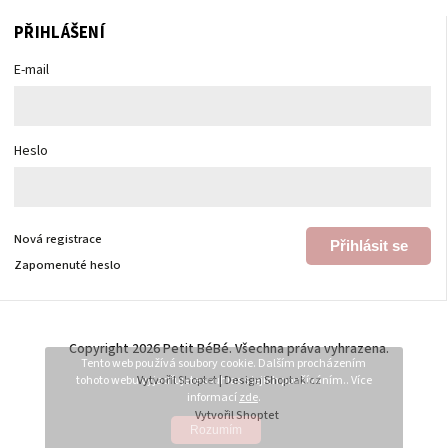
PŘIHLÁŠENÍ
E-mail
Heslo
Nová registrace
Přihlásit se
Zapomenuté heslo
Copyright 2026
Petit BéBé
. Všechna práva vyhrazena.
Tento web používá soubory cookie. Dalším procházením
tohoto webu vyjadřujete souhlas s jejich používáním.. Více
Vytvořil
Shoptet
| Design
Shoptak.cz
informací
zde
.
Vytvořil Shoptet
Rozumím