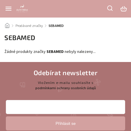
/
Prodávané značky
/
SEBAMED
SEBAMED
Žádné produkty značky
SEBAMED
nebyly nalezeny...
Odebírat newsletter
Vložením e-mailu souhlasíte s
podmínkami ochrany osobních údajů
Přihlásit se