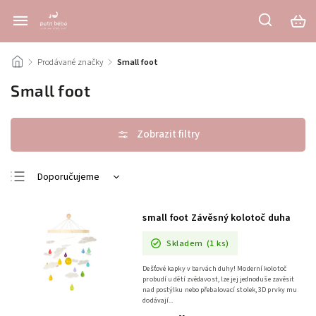
/
Prodávané značky
/
Small foot
Small foot
Doporučujeme
Nejlevnější
small foot Závěsný kolotoč duha
Nejdražší
Skladem
(1 ks)
Nejprodávanější
Abecedně
Dešťové kapky v barvách duhy! Moderní kolotoč
probudí u dětí zvědavost, lze jej jednoduše zavěsit
nad postýlku nebo přebalovací stolek, 3D prvky mu
dodávají...