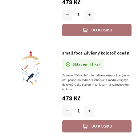
478 Kč
DO KOŠÍKU
small foot Závěsný kolotoč oceán
Skladem
(1 ks)
Závěsný 3D kolotoč v tematice oceánu, s kterým se
děti ponoří do podmořského světa modré velryby!
Barevné rybky plavou mezi řasami a vzduchovými
bublinami....
478 Kč
DO KOŠÍKU