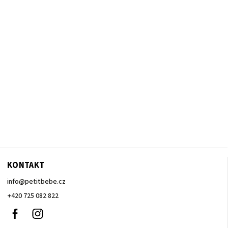
KONTAKT
info
@
petitbebe.cz
+420 725 082 822
Facebook
Instagram