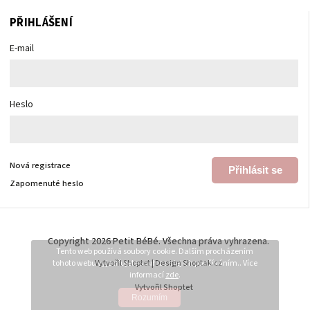
PŘIHLÁŠENÍ
E-mail
Heslo
Nová registrace
Přihlásit se
Zapomenuté heslo
Copyright 2026
Petit BéBé
. Všechna práva vyhrazena.
Tento web používá soubory cookie. Dalším procházením
tohoto webu vyjadřujete souhlas s jejich používáním.. Více
Vytvořil
Shoptet
| Design
Shoptak.cz
informací
zde
.
Vytvořil Shoptet
Rozumím