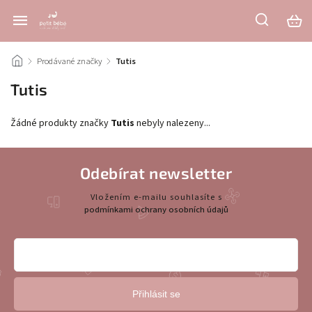
/
Prodávané značky
/
Tutis
Tutis
Žádné produkty značky
Tutis
nebyly nalezeny...
Odebírat newsletter
Vložením e-mailu souhlasíte s
podmínkami ochrany osobních údajů
Přihlásit se