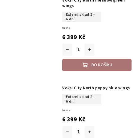
Voksi City North meadow green
wings
Externí sklad 2 -
6 dní
fusak
6 399 Kč
DO KOŠÍKU
Voksi City North poppy blue wings
Externí sklad 2 -
6 dní
fusak
6 399 Kč