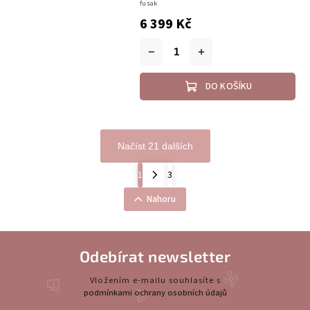
fusak
6 399 Kč
DO KOŠÍKU
Načíst 21 dalších
1
3
Nahoru
Odebírat newsletter
Vložením e-mailu souhlasíte s
podmínkami ochrany osobních údajů