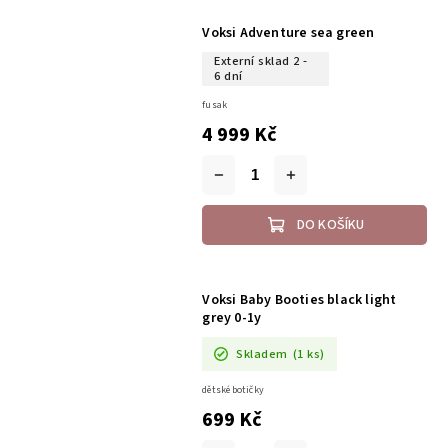
Voksi Adventure sea green
Externí sklad 2 -
6 dní
fusak
4 999 Kč
DO KOŠÍKU
Voksi Baby Booties black light
grey 0-1y
Skladem
(1 ks)
dětské botičky
699 Kč