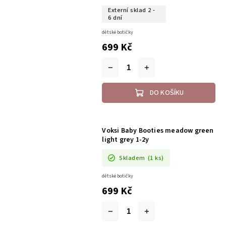
Externí sklad 2 -
6 dní
dětské botičky
699 Kč
DO KOŠÍKU
Voksi Baby Booties meadow green
light grey 1-2y
Skladem
(1 ks)
dětské botičky
699 Kč