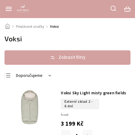
/
Prodávané značky
/
Voksi
Voksi
Doporučujeme
Nejlevnější
Voksi Sky Light misty green fields
Nejdražší
Externí sklad 2 -
Nejprodávanější
6 dní
Abecedně
fusak
3 199 Kč