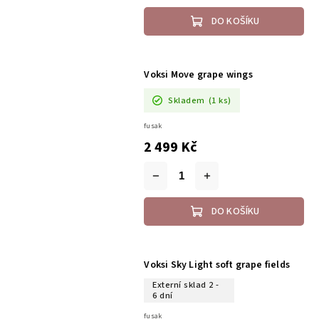
DO KOŠÍKU
Voksi Move grape wings
Skladem
(1 ks)
fusak
2 499 Kč
DO KOŠÍKU
Voksi Sky Light soft grape fields
Externí sklad 2 -
6 dní
fusak