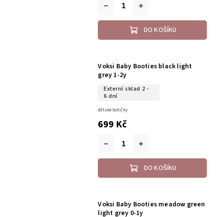
DO KOŠÍKU
Voksi Baby Booties black light
grey 1-2y
Externí sklad 2 -
6 dní
dětské botičky
699 Kč
DO KOŠÍKU
Voksi Baby Booties meadow green
light grey 0-1y