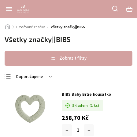
/
Prodávané značky
/
Všetky značky||BIBS
Všetky značky||BIBS
Doporučujeme
Nejlevnější
BIBS Baby Bitie kousátko
Nejdražší
Skladem
(1 ks)
Nejprodávanější
Abecedně
258,70 Kč