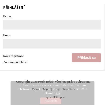
PŘIHLÁŠENÍ
E-mail
Heslo
Nová registrace
Přihlásit se
Zapomenuté heslo
Copyright 2026
Petit BéBé
. Všechna práva vyhrazena.
Tento web používá soubory cookie. Dalším procházením
tohoto webu vyjadřujete souhlas s jejich používáním.. Více
Vytvořil
Shoptet
| Design
Shoptak.cz
informací
zde
.
Vytvořil Shoptet
Rozumím