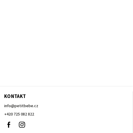
KONTAKT
info
@
petitbebe.cz
+420 725 082 822
Facebook
Instagram