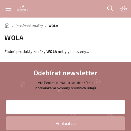
/
Prodávané značky
/
WOLA
WOLA
Žádné produkty značky
WOLA
nebyly nalezeny...
Odebírat newsletter
Vložením e-mailu souhlasíte s
podmínkami ochrany osobních údajů
Přihlásit se