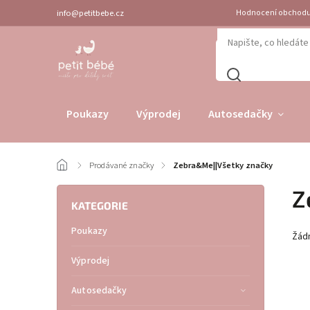
info@petitbebe.cz
Hodnocení obchod
Poukazy
Výprodej
Autosedačky
/
Prodávané značky
/
Zebra&Me||Všetky značky
Z
KATEGORIE
Poukazy
Žád
Výprodej
Autosedačky