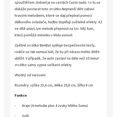
spouštěčem zlobení je na cestách často nudo. I o tu se
dokáže postarat toto zrcátko.Nejmenší děti zabaví
hravými melodiemi, které se dají přepínat pomocí
dálkového ovladače, hudbu doplňují světelné efekty. Až
se dítě unaví, lze melodii přepnout na tzv. bílý šum,
který pomůže miminku v klidu usnout.
Zpětné zrcátko BenBat splňuje bezpečnostní testy,
rodiče se tak nemusí bát, že by při nárazu mohlo dítěti
ublížit. V případě, že auto zastaví na déle než 10 minut
zrcátko samo vypne veškeré efekty.
Vhodný od narození
Rozměry: výška 25,6 cm, délka 29,8 cm, šířka 8 cm
Funkce
- Hraje (4 melodie plus 4 zvuky bílého šumu)
- Svítí