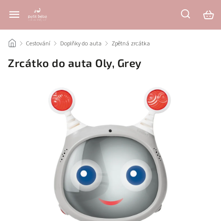
/
Cestování
/
Doplňky do auta
/
Zpětná zrcátka
/
Zrcátko do auta Oly, Grey