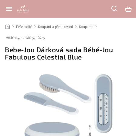
/
Péče o dítě
/
Koupání a přebalování
/
Koupeme
/
Hřebínky, kartáčky, nůžky
/
Bebe-Jou Dárková sada Bébé-Jou
Fabulous Celestial Blue