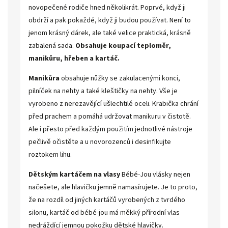
novopečené rodiče hned několikrát. Poprvé, když ji
obdrží a pak pokaždé, když ji budou používat. Není to
jenom krásný dárek, ale také velice praktická, krásně
zabalená sada.
Obsahuje koupací teploměr,
manikůru, hřeben a kartáč.
Manikůra
obsahuje nůžky se zakulacenými konci,
pilníček na nehty a také kleštičky na nehty. Vše je
vyrobeno z nerezavějící ušlechtilé oceli. Krabička chrání
před prachem a pomáhá udržovat manikuru v čistotě.
Ale i přesto před každým použitím jednotlivé nástroje
pečlivě očistěte a u novorozenců i desinfikujte
roztokem lihu.
Dětským kartáčem na vlasy
Bébé-Jou vlásky nejen
načešete, ale hlavičku jemně namasírujete. Je to proto,
že na rozdíl od jiných kartáčů vyrobených z tvrdého
silonu, kartáč od bébé-jou má měkký přírodní vlas
nedráždící jemnou pokožku dětské hlavičky.