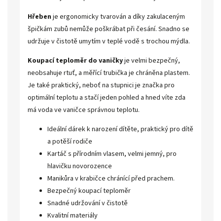
Hřeben
je ergonomicky tvarován a díky zakulaceným
špičkám zubů nemůže poškrábat při česání. Snadno se
udržuje v čistotě umytím v teplé vodě s trochou mýdla.
Koupací teploměr do vaničky
je velmi bezpečný,
neobsahuje rtuť, a měřící trubička je chráněna plastem.
Je také praktický, neboť na stupnici je značka pro
optimální teplotu a stačí jeden pohled a hned víte zda
má voda ve vaničce správnou teplotu.
Ideální dárek k narození dítěte, praktický pro dítě
a potěší rodiče
Kartáč s přírodním vlasem, velmi jemný, pro
hlavičku novorozence
Manikůra v krabičce chránící před prachem.
Bezpečný koupací teploměr
Snadné udržování v čistotě
Kvalitní materiály