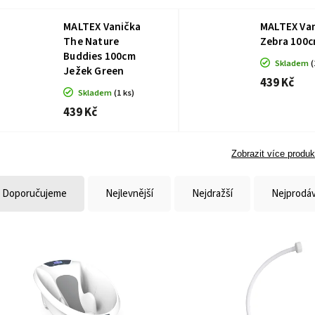
MALTEX Vanička
MALTEX Va
The Nature
Zebra 100c
Buddies 100cm
Skladem
(
Ježek Green
439 Kč
Skladem
(1 ks)
439 Kč
Zobrazit více produk
Doporučujeme
Nejlevnější
Nejdražší
Nejprodáv