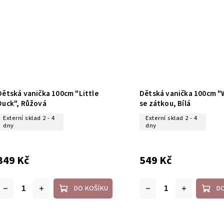
Dětská vanička 100cm "Little
Dětská vanička 100cm "
Duck", Růžová
se zátkou, Bílá
Externí sklad 2 - 4
Externí sklad 2 - 4
dny
dny
349 Kč
549 Kč
DO KOŠÍKU
D