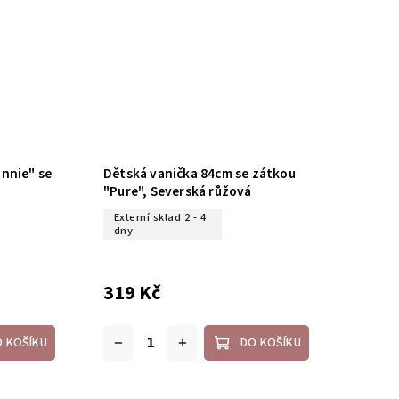
nnie" se
Dětská vanička 84cm se zátkou
"Pure", Severská růžová
Externí sklad 2 - 4
dny
319 Kč
O KOŠÍKU
DO KOŠÍKU