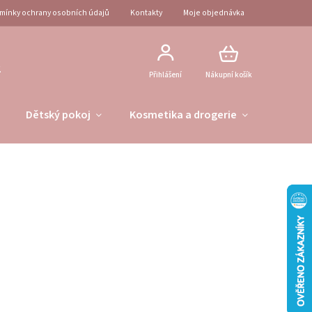
mínky ochrany osobních údajů
Kontakty
Moje objednávka
2
Přihlášení
Nákupní košík
Dětský pokoj
Kosmetika a drogerie
Obleče