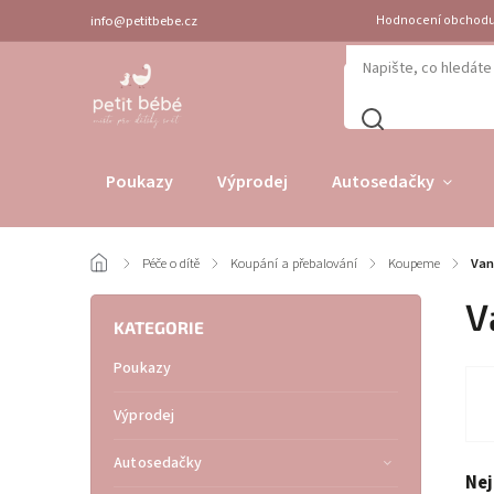
info@petitbebe.cz
Hodnocení obchod
Poukazy
Výprodej
Autosedačky
/
Péče o dítě
/
Koupání a přebalování
/
Koupeme
/
Van
V
KATEGORIE
Poukazy
Výprodej
Autosedačky
Nej