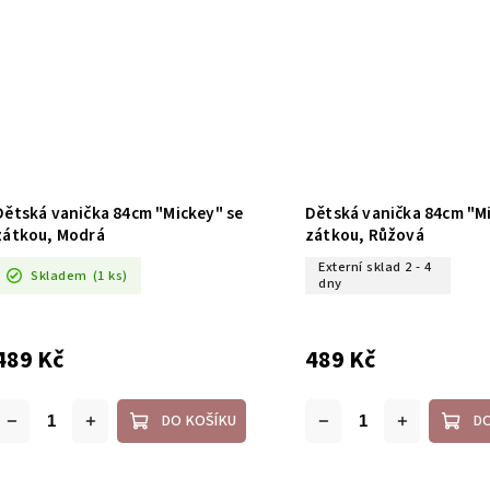
Dětská vanička 84cm "Mickey" se
Dětská vanička 84cm "Mi
zátkou, Modrá
zátkou, Růžová
Externí sklad 2 - 4
Skladem
(1 ks)
dny
489 Kč
489 Kč
DO KOŠÍKU
D