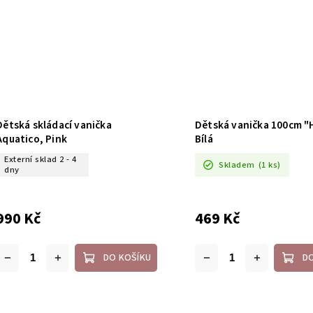
Dětská skládací vanička
Dětská vanička 100cm "
Aquatico, Pink
Bílá
Externí sklad 2 - 4
Skladem
(1 ks)
dny
990 Kč
469 Kč
DO KOŠÍKU
D