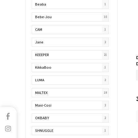
Beaba
1
Bebe-Jou
10
CAM
1
Jane
2
KEEEPER
21
KikkaBoo
1
LUMA
2
MALTEX
18
Maxi-Cosi
2
Facebook
OKBABY
2
Instagram
SHNUGGLE
1