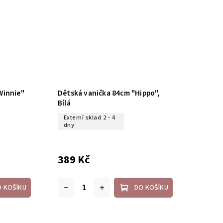
Winnie"
Dětská vanička 84cm "Hippo",
Bílá
Externí sklad 2 - 4
dny
389 Kč
O KOŠÍKU
DO KOŠÍKU