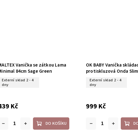
MALTEX Vanička se zátkou Lama
OK BABY Vanička skládac
Minimal 84cm Sage Green
protiskluzová Onda Sli
White
Externí sklad 2 - 4
Externí sklad 2 - 4
dny
dny
439 Kč
999 Kč
DO KOŠÍKU
D