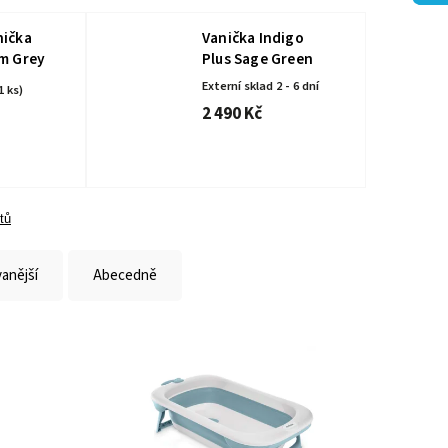
nička
Vanička Indigo
m Grey
Plus Sage Green
Externí sklad 2 - 6 dní
1 ks)
2 490 Kč
tů
anější
Abecedně