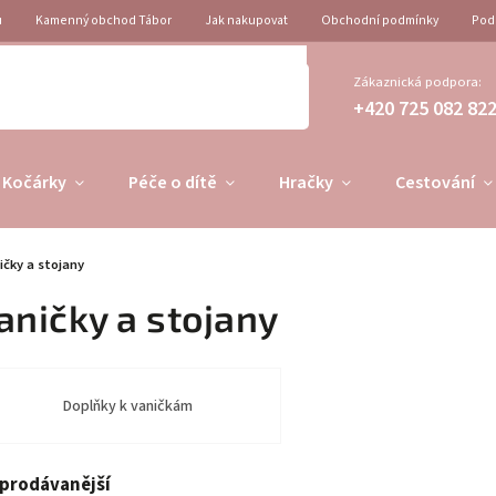
u
Kamenný obchod Tábor
Jak nakupovat
Obchodní podmínky
Pod
Zákaznická podpora:
+420 725 082 82
Kočárky
Péče o dítě
Hračky
Cestování
ičky a stojany
aničky a stojany
Doplňky k vaničkám
prodávanější