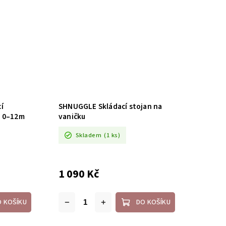
í
SHNUGGLE Skládací stojan na
m 0–12m
vaničku
Skladem
(1 ks)
1 090 Kč
O KOŠÍKU
DO KOŠÍKU