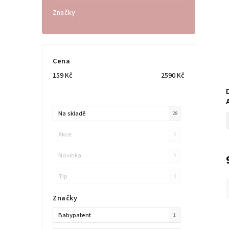
Značky
Cena
159
Kč
2590
Kč
Na skladě
28
Akce
0
Novinka
0
Tip
0
Značky
Babypatent
1