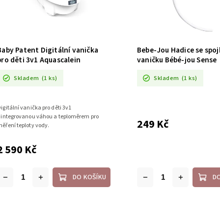
Baby Patent Digitální vanička
Bebe-Jou Hadice se spoj
pro děti 3v1 Aquascalein
vaničku Bébé-jou Sense
termometrom
Skladem
(1 ks)
Skladem
(1 ks)
igitální vanička pro děti 3v1
 integrovanou váhou a teploměrem pro
249 Kč
ěření teploty vody.
2 590 Kč
DO KOŠÍKU
D