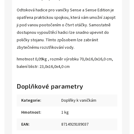
Odtoková hadice pro vaničky Sense a Sense Edition je
opatřena praktickou spojkou, která vám umožní zapojit
ji pod vanou pootočením o čtvrt otáčky. Samostatně
dostupnou vypouštěcí hadici lze snadno upevnit do
poličky stojanu. Tímto způsobem lze zabránit
zbytečnému rozstřikování vody.
hmotnost 0,09kg , rozměr výrobku 70,0x16,0x16,0 cm,
balení blistr: 23,0x16,0x4,0 cm
Doplňkové parametry
Kategorie
:
Doplňky k vaničkám
Hmotnost
:
1 kg
EAN
:
8714929189037