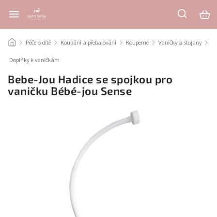
/
Péče o dítě
/
Koupání a přebalování
/
Koupeme
/
Vaničky a stojany
/
Doplňky k vaničkám
/
Bebe-Jou Hadice se spojkou pro
vaničku Bébé-jou Sense