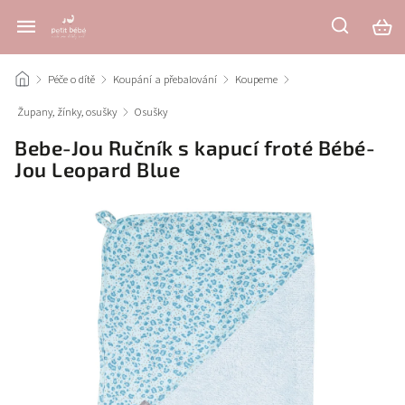
/
Péče o dítě
/
Koupání a přebalování
/
Koupeme
/
Župany, žínky, osušky
/
Osušky
/
Bebe-Jou Ručník s kapucí froté Bébé-
Jou Leopard Blue