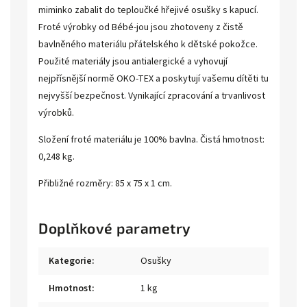
miminko zabalit do teploučké hřejivé osušky s kapucí.
Froté výrobky od Bébé-jou jsou zhotoveny z čistě
bavlněného materiálu přátelského k dětské pokožce.
Použité materiály jsou antialergické a vyhovují
nejpřísnější normě OKO-TEX a poskytují vašemu dítěti tu
nejvyšší bezpečnost. Vynikající zpracování a trvanlivost
výrobků.
Složení froté materiálu je 100% bavlna. Čistá hmotnost:
0,248 kg.
Přibližné rozměry: 85 x 75 x 1 cm.
Doplňkové parametry
Kategorie
:
Osušky
Hmotnost
:
1 kg