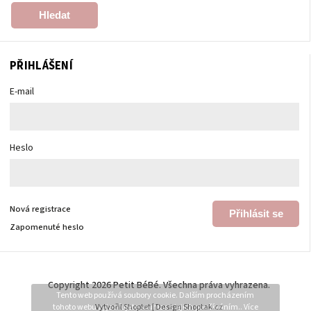
Hledat
PŘIHLÁŠENÍ
E-mail
Heslo
Nová registrace
Přihlásit se
Zapomenuté heslo
Copyright 2026
Petit BéBé
. Všechna práva vyhrazena.
Tento web používá soubory cookie. Dalším procházením
tohoto webu vyjadřujete souhlas s jejich používáním.. Více
Vytvořil
Shoptet
| Design
Shoptak.cz