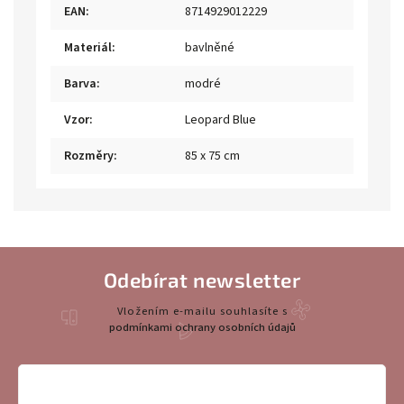
EAN
:
8714929012229
Materiál
:
bavlněné
Barva
:
modré
Vzor
:
Leopard Blue
Rozměry
:
85 x 75 cm
Odebírat newsletter
Vložením e-mailu souhlasíte s
podmínkami ochrany osobních údajů