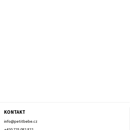
KONTAKT
info
@
petitbebe.cz
+420 725 082 822