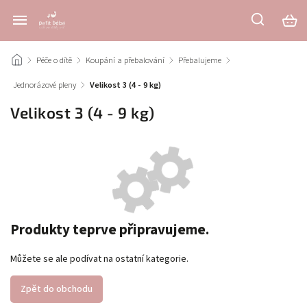
/
Péče o dítě
/
Koupání a přebalování
/
Přebalujeme
/
Jednorázové pleny
/
Velikost 3 (4 - 9 kg)
Velikost 3 (4 - 9 kg)
Produkty teprve připravujeme.
Můžete se ale podívat na ostatní kategorie.
Zpět do obchodu