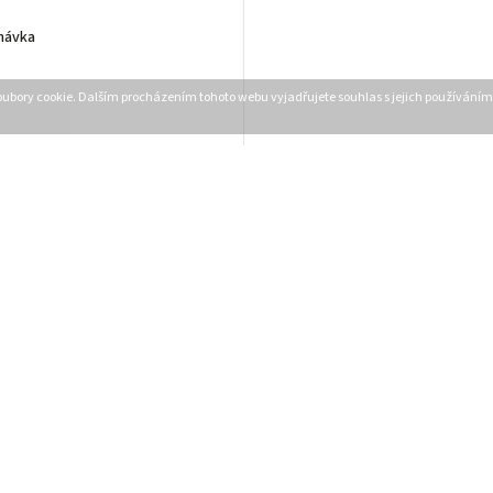
návka
ubory cookie. Dalším procházením tohoto webu vyjadřujete souhlas s jejich používáním.
Přihlásit se