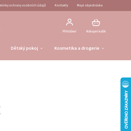
mínky ochrany osobních údajů
Kontakty
Moje objednávka
2
Přihlášení
Nákupní košík
Dětský pokoj
Kosmetika a drogerie
Obleče