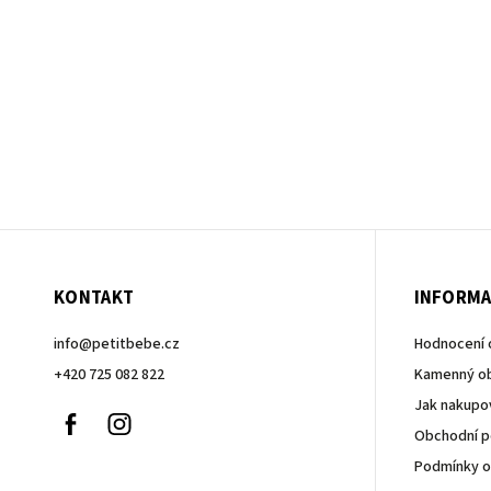
KONTAKT
INFORMA
info
@
petitbebe.cz
Hodnocení
+420 725 082 822
Kamenný o
Jak nakupo
Facebook
Instagram
Obchodní 
Podmínky o