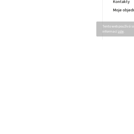
Kontakty
Moje objed
Tento web používá so
informací
zde
.
Odebírat newsletter
Vložením e-mailu souhlasíte s
podmínkami ochrany osobních údajů