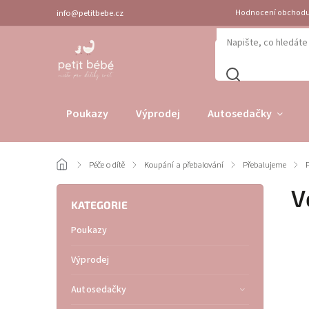
info@petitbebe.cz
Hodnocení obchod
Poukazy
Výprodej
Autosedačky
/
Péče o dítě
/
Koupání a přebalování
/
Přebalujeme
/
V
KATEGORIE
Poukazy
Výprodej
Autosedačky