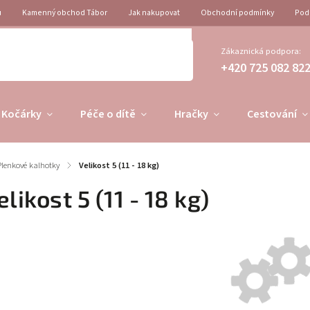
u
Kamenný obchod Tábor
Jak nakupovat
Obchodní podmínky
Pod
Zákaznická podpora:
+420 725 082 82
Kočárky
Péče o dítě
Hračky
Cestování
Plenkové kalhotky
/
Velikost 5 (11 - 18 kg)
elikost 5 (11 - 18 kg)