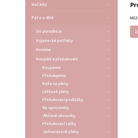
Pr
Kočárky
Péče o dítě
Může
Do porodnice
Z
Kojenecké potřeby
Krmíme
Koupání a přebalování
Koupeme
Přebalujeme
Koše na pleny
Látkové pleny
Přebalovací podložky
Na opruzeniny
Vlhčené ubrousky
Přebalovací tašky
Jednorázové pleny