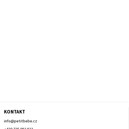
KONTAKT
info
@
petitbebe.cz