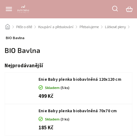
/
Péče o dítě
/
Koupání a přebalování
/
Přebalujeme
/
Látkové pleny
/
BIO Bavlna
BIO Bavlna
Nejprodávanější
Enie Baby plenka biobavlněná 120x120 cm
Skladem
(5 ks)
499 Kč
Enie Baby plenka biobavlněná 70x70 cm
Skladem
(3 ks)
185 Kč