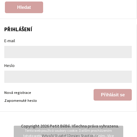
Hledat
PŘIHLÁŠENÍ
E-mail
Heslo
Nová registrace
Přihlásit se
Zapomenuté heslo
Copyright 2026
Petit BéBé
. Všechna práva vyhrazena.
Tento web používá soubory cookie. Dalším procházením
tohoto webu vyjadřujete souhlas s jejich používáním.. Více
Vytvořil
Shoptet
| Design
Shoptak.cz