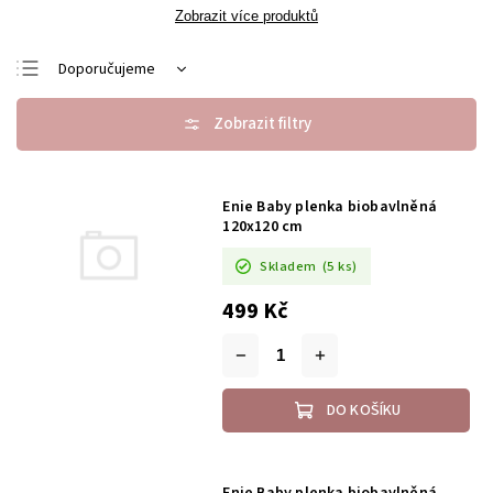
Zobrazit více produktů
Doporučujeme
Nejlevnější
Nejdražší
Nejprodávanější
Enie Baby plenka biobavlněná
Abecedně
120x120 cm
Skladem
(5 ks)
499 Kč
DO KOŠÍKU