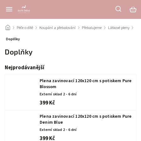
/
Péče o dítě
/
Koupání a přebalování
/
Přebalujeme
/
Látkové pleny
/
Doplňky
Doplňky
Nejprodávanější
Plena zavinovací 120x120 cm s potiskem Pure
Blossom
Externí sklad 2 - 6 dní
399 Kč
Plena zavinovací 120x120 cm s potiskem Pure
Denim Blue
Externí sklad 2 - 6 dní
399 Kč