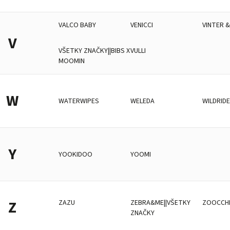
VALCO BABY
VENICCI
VINTER 
V
VŠETKY ZNAČKY||BIBS X
VULLI
MOOMIN
W
WATERWIPES
WELEDA
WILDRID
Y
YOOKIDOO
YOOMI
Z
ZAZU
ZEBRA&ME||VŠETKY
ZOOCCHI
ZNAČKY