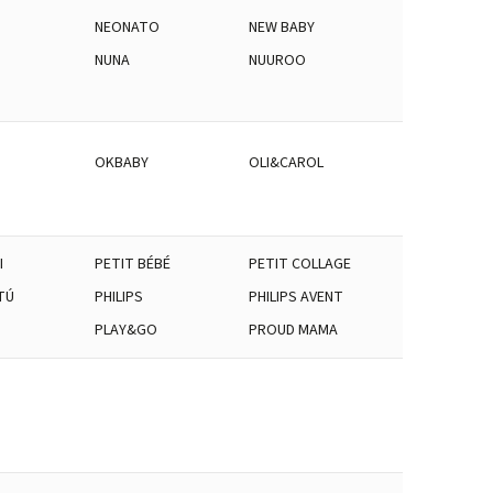
NEONATO
NEW BABY
NUNA
NUUROO
OKBABY
OLI&CAROL
I
PETIT BÉBÉ
PETIT COLLAGE
TÚ
PHILIPS
PHILIPS AVENT
PLAY&GO
PROUD MAMA