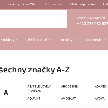
u
Kamenný obchod Tábor
Jak nakupovat
Obchodní podmínky
Pod
Zákaznická podpora:
+420 725 082 82
Kočárky
Péče o dítě
Hračky
Cestování
šechny značky A-Z
A LITTLE LOVELY
ABC DESIGN
ADAMEX
A
COMPANY
AQUAINT
AVIONAUT
AVOVA