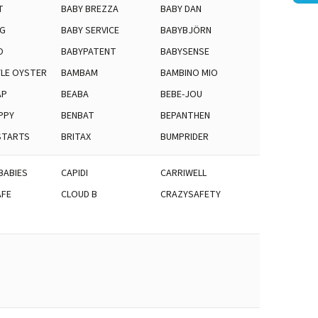
T
BABY BREZZA
BABY DAN
NG
BABY SERVICE
BABYBJÖRN
O
BABYPATENT
BABYSENSE
LE OYSTER
BAMBAM
BAMBINO MIO
ÄP
BEABA
BEBE-JOU
PPY
BENBAT
BEPANTHEN
STARTS
BRITAX
BUMPRIDER
BABIES
CAPIDI
CARRIWELL
AFE
CLOUD B
CRAZYSAFETY