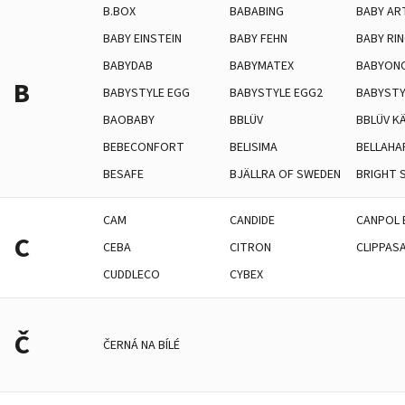
B.BOX
BABABING
BABY AR
BABY EINSTEIN
BABY FEHN
BABY RI
BABYDAB
BABYMATEX
BABYON
B
BABYSTYLE EGG
BABYSTYLE EGG2
BABYSTY
BAOBABY
BBLÜV
BBLÜV K
BEBECONFORT
BELISIMA
BELLAHA
BESAFE
BJÄLLRA OF SWEDEN
BRIGHT 
CAM
CANDIDE
CANPOL 
C
CEBA
CITRON
CLIPPAS
CUDDLECO
CYBEX
Č
ČERNÁ NA BÍLÉ