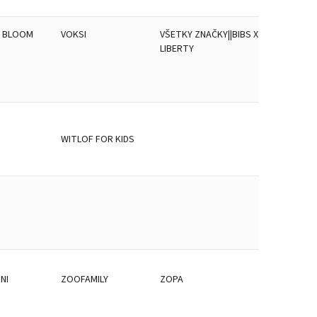
& BLOOM
VOKSI
VŠETKY ZNAČKY||BIBS X
LIBERTY
E
WITLOF FOR KIDS
NI
ZOOFAMILY
ZOPA