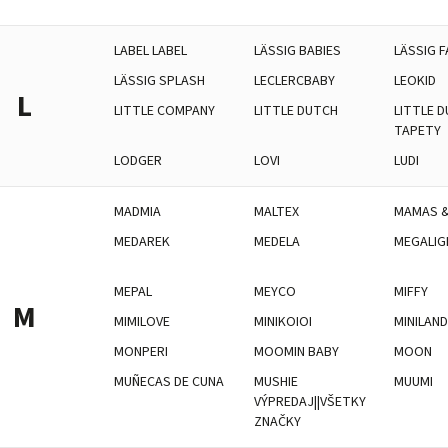
LABEL LABEL
LÄSSIG BABIES
LÄSSIG F
LÄSSIG SPLASH
LECLERCBABY
LEOKID
L
LITTLE COMPANY
LITTLE DUTCH
LITTLE D
TAPETY
LODGER
LOVI
LUDI
MADMIA
MALTEX
MAMAS &
MEDAREK
MEDELA
MEGALIG
MEPAL
MEYCO
MIFFY
M
MIMILOVE
MINIKOIOI
MINILAN
MONPERI
MOOMIN BABY
MOON
MUÑECAS DE CUNA
MUSHIE
MUUMI
VÝPREDAJ||VŠETKY
ZNAČKY