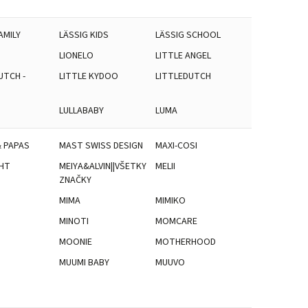
AMILY
LÄSSIG KIDS
LÄSSIG SCHOOL
LIONELO
LITTLE ANGEL
UTCH -
LITTLE KYDOO
LITTLEDUTCH
LULLABABY
LUMA
 PAPAS
MAST SWISS DESIGN
MAXI-COSI
HT
MEIYA&ALVIN||VŠETKY
MELII
ZNAČKY
MIMA
MIMIKO
D
MINOTI
MOMCARE
MOONIE
MOTHERHOOD
MUUMI BABY
MUUVO