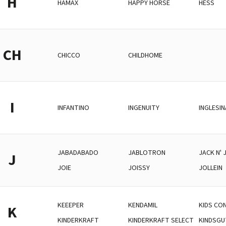
H
HAMAX
HAPPY HORSE
HESS
CH
CHICCO
CHILDHOME
I
INFANTINO
INGENUITY
INGLESIN
JABADABADO
JABLOTRON
JACK N' J
J
JOIE
JOISSY
JOLLEIN
KEEEPER
KENDAMIL
KIDS CO
K
KINDERKRAFT
KINDERKRAFT SELECT
KINDSGU