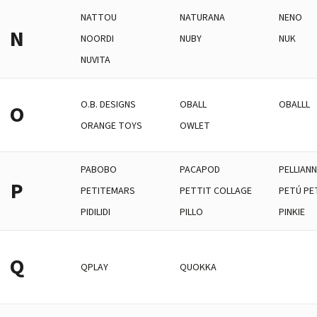
NATTOU
NATURANA
NENO
N
NOORDI
NUBY
NUK
NUVITA
O.B. DESIGNS
OBALL
OBALLL
O
ORANGE TOYS
OWLET
PABOBO
PACAPOD
PELLIANN
P
PETITEMARS
PETTIT COLLAGE
PETÚ PE
PIDILIDI
PILLO
PINKIE
Q
QPLAY
QUOKKA