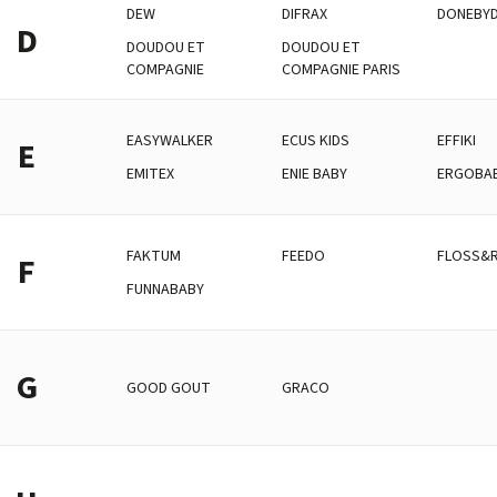
DEW
DIFRAX
DONEBY
D
DOUDOU ET
DOUDOU ET
COMPAGNIE
COMPAGNIE PARIS
EASYWALKER
ECUS KIDS
EFFIKI
E
EMITEX
ENIE BABY
ERGOBA
FAKTUM
FEEDO
FLOSS&
F
FUNNABABY
G
GOOD GOUT
GRACO