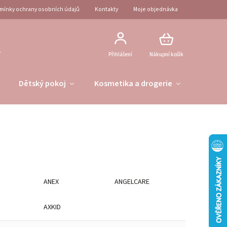
mínky ochrany osobních údajů
Kontakty
Moje objednávka
2
Přihlášení
Nákupní košík
Dětský pokoj
Kosmetika a drogerie
Obleče
ANEX
ANGELCARE
AXKID